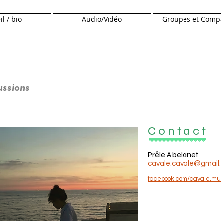
l / bio
Audio/Vidéo
Groupes et Comp
ussions
C o n t a c t
Prêle Abelanet
cavale.cavale@gmail
facebook.com/cavale.mu