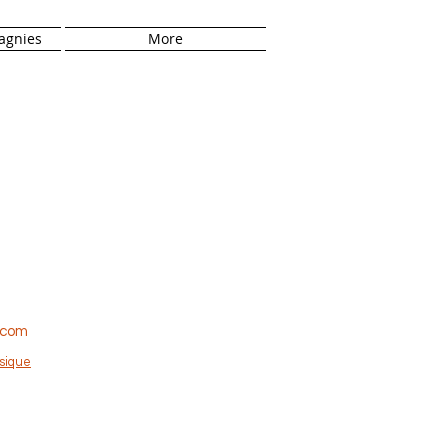
agnies
More
.com
sique