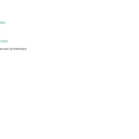
ines
ortes
'avant-printemps